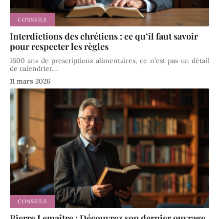
CONSEILS
Interdictions des chrétiens : ce qu’il faut savoir
pour respecter les règles
1600 ans de prescriptions alimentaires, ce n'est pas un détail
de calendrier.
…
11 mars 2026
CONSEILS
Pierre Lemaître : Découvrez son dernier ouvrage