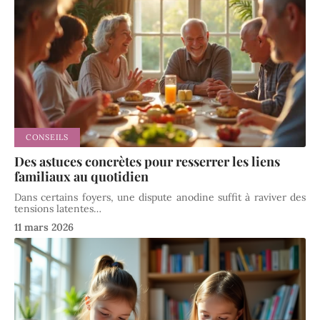
CONSEILS
Des astuces concrètes pour resserrer les liens
familiaux au quotidien
Dans certains foyers, une dispute anodine suffit à raviver des
tensions latentes
…
11 mars 2026