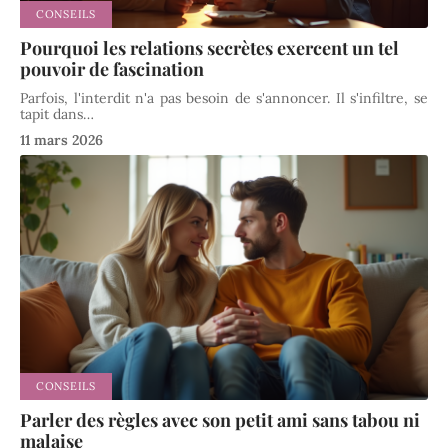
CONSEILS
Pourquoi les relations secrètes exercent un tel
pouvoir de fascination
Parfois, l'interdit n'a pas besoin de s'annoncer. Il s'infiltre, se
tapit dans
…
11 mars 2026
CONSEILS
Parler des règles avec son petit ami sans tabou ni
malaise