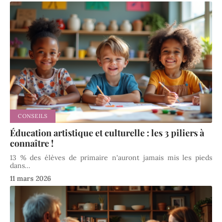
CONSEILS
Éducation artistique et culturelle : les 3 piliers à
connaître !
13 % des élèves de primaire n'auront jamais mis les pieds
dans
…
11 mars 2026