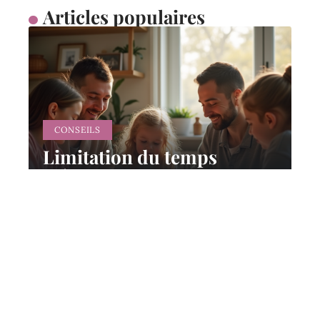
Articles populaires
CONSEILS
Limitation du temps
d’écran chez les enfants :
conseils pour les parents
11 mars 2026
Contact
Mentions Légales
Sitemap
© 2025 | petitboutdechou.fr