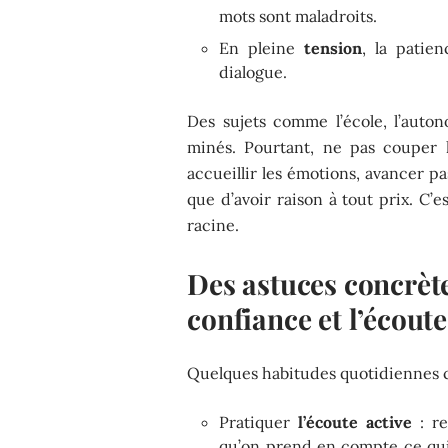
mots sont maladroits.
En pleine
tension
, la patie
dialogue.
Des sujets comme l’école, l’auton
minés. Pourtant, ne pas couper l
accueillir les émotions, avancer p
que d’avoir raison à tout prix. C’e
racine.
Des astuces concrète
confiance et l’écout
Quelques habitudes quotidiennes con
Pratiquer
l’écoute active
: re
qu’on prend en compte ce qui 