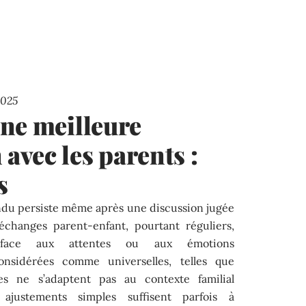
2025
ne meilleure
vec les parents :
s
endu persiste même après une discussion jugée
 échanges parent-enfant, pourtant réguliers,
s face aux attentes ou aux émotions
onsidérées comme universelles, telles que
les ne s’adaptent pas au contexte familial
 ajustements simples suffisent parfois à