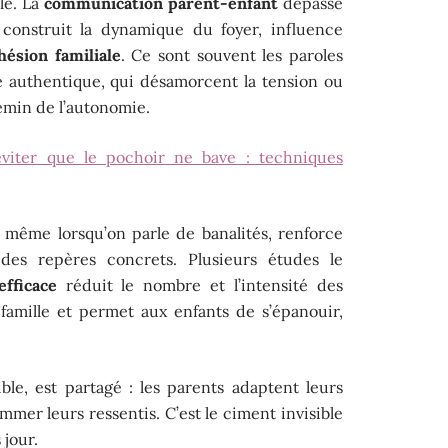
lle. La
communication parent-enfant
dépasse
 construit la dynamique du foyer, influence
hésion familiale
. Ce sont souvent les paroles
e authentique, qui désamorcent la tension ou
min de l’autonomie.
éviter que le pochoir ne bave : techniques
 même lorsqu’on parle de banalités, renforce
des repères concrets. Plusieurs études le
fficace
réduit le nombre et l’intensité des
la famille et permet aux enfants de s’épanouir,
sible, est partagé : les parents adaptent leurs
ommer leurs ressentis. C’est le ciment invisible
 jour.